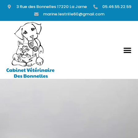
3 Rue des Bonnelles 17220 La Jarne
05.46.55.22.59
marine.lestrille60@gmail.com