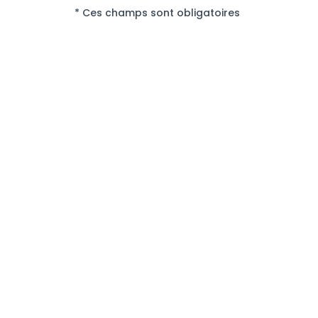
* Ces champs sont obligatoires
Nous nous engageons à ce que la collecte et l
présent site internet soit conforme à la loi inf
protection des données personnelles (RGPD). A
correction ou de retrait de vos données person
Politique de confidentialité
.