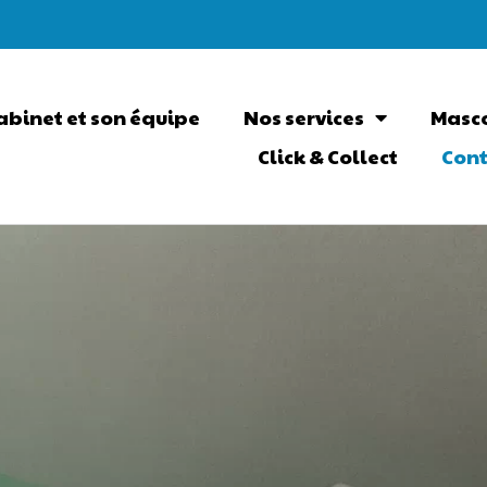
abinet et son équipe
Nos services
Masc
Click & Collect
Con